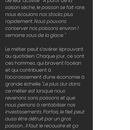
de leur activité. 
" À partir de la 
saison sèche, le poisson se fait rare, 
nous écoulons nos stocks plus 
rapidement. Nous pouvons 
conserver nos poissons environ 1 
semaine sous de la glace. "
Le métier peut s’avérer éprouvant 
au quotidien. Chaque jour, ce sont 
ces hommes, qui bravent l’océan 
et qui contribuent à 
l’accroissement d’une économie à 
grande échelle.
 "Le plus dur dans 
ce métier est lorsque nous 
revenons sans poissons et que 
nous peinons à rentabiliser nos 
investissements. Parfois, le filet peut 
aussi être détruit par un gros 
poisson… Il faut le recoudre et ça 