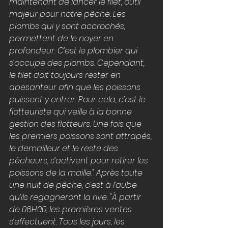
maintenant de lancer le filet, outil 
majeur pour notre pêche. Les 
plombs qui y sont accrochés, 
permettent de le noyer en 
profondeur. C’est le plombier qui 
s’occupe des plombs. Cependant, 
le filet doit toujours rester en 
apesanteur afin que les poissons 
puissent y entrer. Pour cela, c’est le 
flotteuriste qui veille à la bonne 
gestion des flotteurs. Une fois que 
les premiers poissons sont attrapés, 
le demailleur et le reste des 
pêcheurs, s’activent pour retirer les 
poissons de la maille." Après toute 
une nuit de pêche, c’est à l’aube 
qu’ils regagneront la rive. "À partir 
de 06H00, les premières ventes 
s’effectuent. Tous les jours, les 