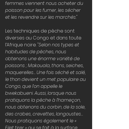
femmes viennent nous acheter du 
poisson pour les fumer, les sécher 
et les revendre sur les marchés."
Les techniques de pêche sont 
diverses au Congo et dans toute 
l’Afrique noire. 
"Selon nos types et 
habitudes de pêches, nous 
obtenons une énorme variété de 
poissons ; Makouala, thons, seiches, 
maquerelles… Une fois séché et salé, 
le thon devient un met populaire au 
Congo, que l’on appelle le 
bwekabueni. Aussi, lorsque nous 
pratiquons la pêche à l’hameçon, 
nous obtenons du corbin, de la sole, 
des crabes, crevettes, langoustes… 
Nous pratiquons également le « 
Filet tirer » qui se fait à la surface, 