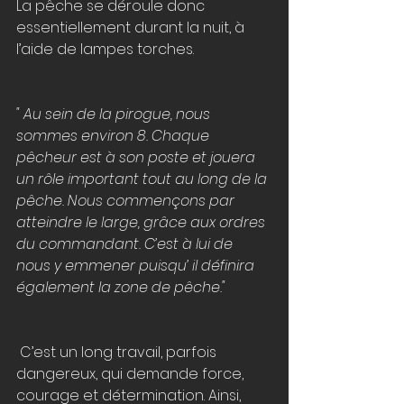
La pêche se déroule donc 
essentiellement durant la nuit, à 
l’aide de lampes torches. 
" Au sein de la pirogue, nous 
sommes environ 8. Chaque 
pêcheur est à son poste et jouera 
un rôle important tout au long de la 
pêche. Nous commençons par 
atteindre le large, grâce aux ordres 
du commandant. C’est à lui de 
nous y emmener puisqu’ il définira 
également la zone de pêche."
 C’est un long travail, parfois 
dangereux, qui demande force, 
courage et détermination. Ainsi, 