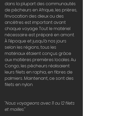
dans la plupart des communautés 
de pêcheurs en Afrique, les prières, 
l’invocation des dieux ou des 
ancêtres est important avant 
chaque voyage. Tout le matériel 
nécessaire est préparé en amont. 
À l’époque et jusqu’à nos jours 
selon les régions, tous les 
matériaux étaient conçus grâce 
aux matières premières locales. Au 
Congo, les pêcheurs réalisaient 
leurs filets en raphia, en fibres de 
palmiers…Maintenant, ce sont des 
filets en nylon. 
"Nous voyageons avec 11 ou 12 filets 
et mailles."