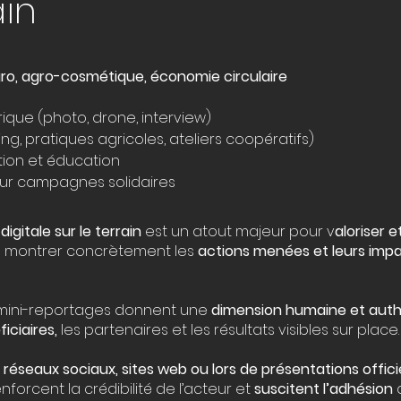
ain
gro, agro-cosmétique, économie circulaire
rique (photo, drone, interview)
ng, pratiques agricoles, ateliers coopératifs)
tion et éducation
ur campagnes solidaires
igitale sur le terrain
est un atout majeur pour v
aloriser e
e montrer concrètement les
actions menées et leurs imp
u mini-reportages donnent une
dimension humaine et authe
iciaires,
les partenaires et les résultats visibles sur place.
s réseaux sociaux, sites web ou lors de présentations offici
nforcent la crédibilité de l’acteur et
suscitent l’adhésion