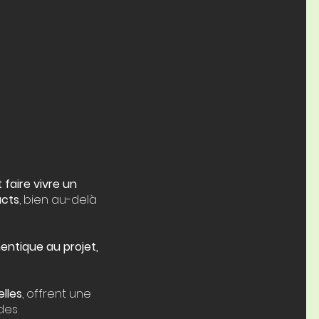
t faire vivre un
acts
, bien au-delà
ntique au projet,
elles
, offrent une
des