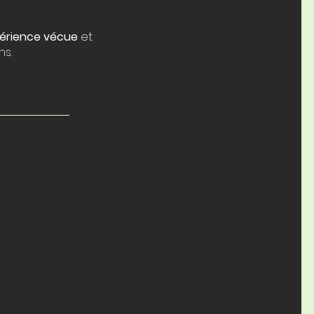
xpérience vécue
et
ns.