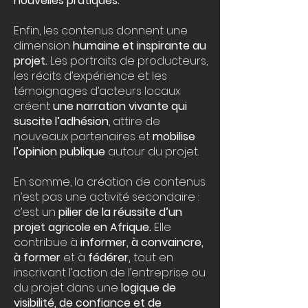
nouvelles pratiques.
Enfin, les contenus donnent une
dimension
humaine et inspirante au
projet.
Les portraits de producteurs,
les récits d’expérience et les
témoignages d’acteurs locaux
créent
une narration vivante qui
suscite l’adhésion
, attire de
nouveaux partenaires et
mobilise
l’opinion publique
autour du projet.
En somme, la création de contenus
n’est pas une activité secondaire :
c’est un
pilier de la réussite d’un
projet agricole en Afrique.
Elle
contribue à
informer, à convaincre,
à former
et à
fédérer,
tout en
inscrivant l’action de l’entreprise ou
du projet dans une
logique de
visibilité, de confiance et de