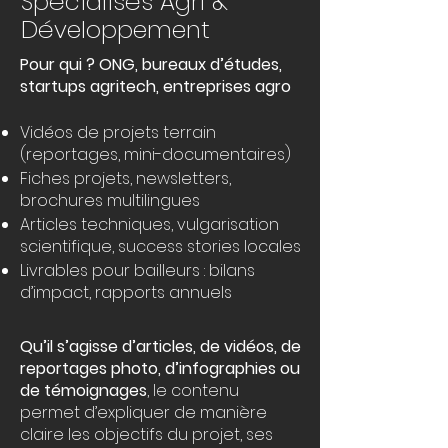
Spécialisés Agri &
Développement
Pour qui ? ONG, bureaux d’études,
startups agritech, entreprises agro
Vidéos de projets terrain
(reportages, mini-documentaires)
Fiches projets, newsletters,
brochures multilingues
Articles techniques, vulgarisation
scientifique, success stories locales
Livrables pour bailleurs : bilans
d’impact, rapports annuels
Qu’il s’agisse d’articles, de vidéos, de
reportages photo, d’infographies ou
de témoignages
, le contenu
permet d’expliquer de manière
claire les objectifs du projet, ses